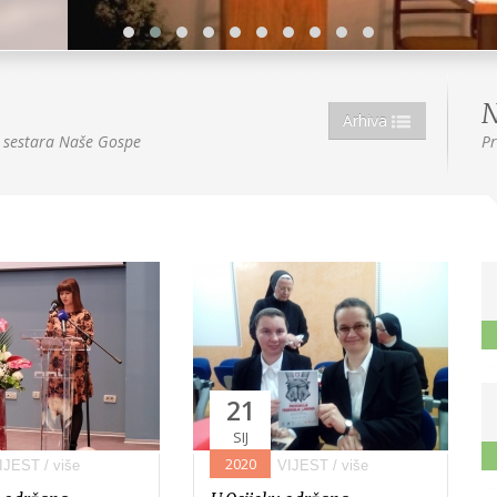
N
Arhiva
be sestara Naše Gospe
Pr
21
SIJ
2020
IJEST
/ više
VIJEST
/ više