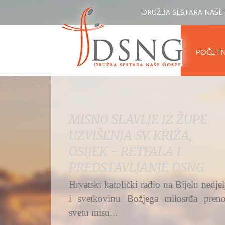
DRUŽBA SESTARA NAŠE
POČET
MISNO SLAVLJE IZ ŽUPE
UZVIŠENJA SV. KRIŽA,
OSIJEK - RETFALA I
PREDSTAVLJANJE DSNG
Hrvatski katolički radio na Bijelu nedjel
i svetkovinu Božjega milosrđa preno
svetu misu...