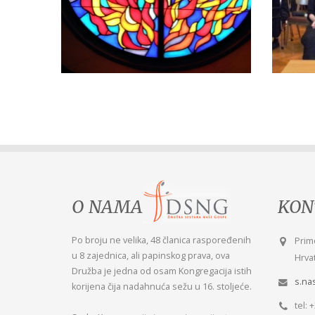
O NAMA
KON
Po broju ne velika, 48 članica raspoređenih
Prav
Prim
u 8 zajednica, ali papinskog prava, ova
nebu
Hrvat
Družba je jedna od osam Kongregacija istih
Misl
s.na
korijena čija nadahnuća sežu u 16. stoljeće.
tel: 