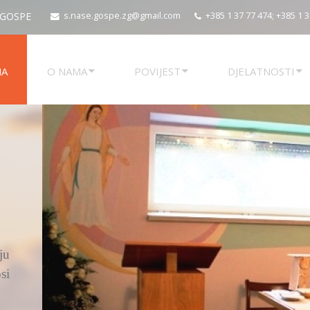
 GOSPE
s.nase.gospe.zg@gmail.com
+385 1 37 77 474; +385 1 
NA
O NAMA
POVIJEST
DJELATNOSTI
ju
si