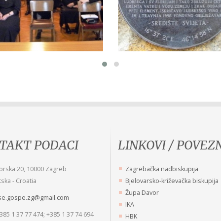
TAKT PODACI
LINKOVI / POVEZ
a i sabrana molitva dizat će se prema
Što koristi dati čovjeku mnogo z
orska 20, 10000 Zagreb
Zagrebačka nadbiskupija
 iz duše: smirene, krotke, blage.
ne naučiti ga da bude dobar?
ska - Croatia
Bjelovarsko-križevačka biskupija
i Majke Roze Anuncijate Kopunović
Misli sv. Petra Fouriera
Župa Davor
se.gospe.zg@gmail.com
IKA
+385 1 37 77 474; +385 1 37 74 694
HBK