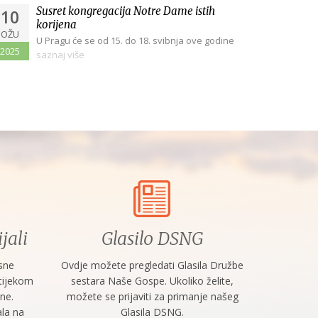
Pozvani i poslani - 14. 01.
Nagovor dr Ante Crnčevića
Susret kongregacija Notre Dame istih
10
2020.
na sprovodnoj misi s.
korijena
Imakulate Malinke
Dana 14. siječnja 2020. u emisiji
OŽU
U Pragu će se od 15. do 18. svibnja ove godine
"Pozvani i poslani" predstavila
Zagreb, crkva sv. Leopolda
2025
održati Susret...
se Družba Sestara Naše Gospe -
saznaj više
Mandića, 27. kolovoza 2019.
Zagreb...
»Kad se probudim, Gospodine
naužit ću se pojave tvoje.«
Završni redak Psalma 17, koji
smo dijelom...
jali
Glasilo DSNG
sne
Ovdje možete pregledati Glasila Družbe
 tijekom
sestara Naše Gospe. Ukoliko želite,
ine.
možete se prijaviti za primanje našeg
ala na
Glasila DSNG.