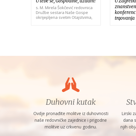
STELLE
U tebe se, Gospodine, uzdam!
U Zagrebu
znanstven
s. M. Mirela Šokčević redovnica
konferenci
Družbe sestara Naše Gospe
okrijepljena svetim Otajstvima,
trgovanja
ak, 24.
strpljivo podnoseći svoju bolest,
Sprovodne
Znanstveno
preminula 9. siječnja...
 groblju
konferencij
 župe
trgovanja l
organizaciji
bogoslovno
Đakovu, Sveu
Duhovni kutak
Stv
Ovdje pronađite molitve iz duhovnosti
Lirski 
naše redovničke zajednice i prigodne
dana 
molitve uz crkvenu godinu.
njih obj