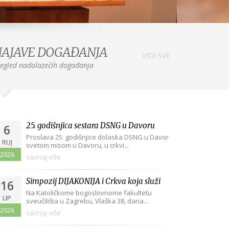
AJAVE DOGAĐANJA
VIDI SVE
egled nadolazećih događanja
25. godišnjica sestara DSNG u Davoru
6
Proslava 25. godišnjice dolaska DSNG u Davor
RUJ
svetom misom u Davoru, u crkvi...
2026
saznaj više
Simpozij DIJAKONIJA i Crkva koja služi
16
14
29
Na Katoličkome bogoslovnome fakultetu
LIP
sveučilišta u Zagrebu, Vlaška 38, dana...
SIJ
KOL
2026
saznaj više
2020
2019
VIJEST
/ više
VIJEST
/ više