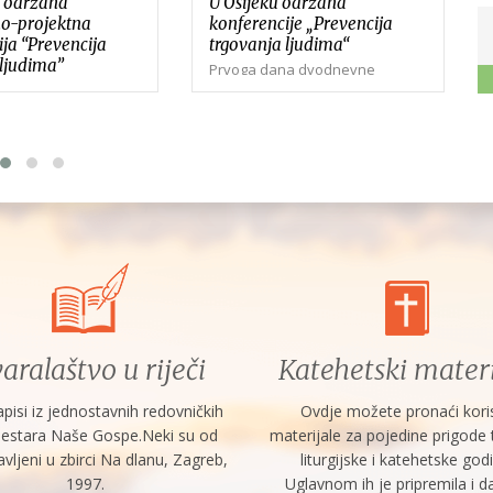
 održana
U Osijeku održana
o-projektna
konferencije „Prevencija
ja “Prevencija
trgovanja ljudima“
 ljudima”
Prvoga dana dvodnevne
konferencije “Prevencija
-projektna
trgovanja ljudima” koja je
a "Prevencija
održana u Osijeku, nakon
judima" u
pozdravnih govora te inicijalnog
 Katoličkog
predstavljanja skupa,...
g fakulteta u
čilišta Josipa Jurja...
aralaštvo u riječi
Katehetski materi
zapisi iz jednostavnih redovničkih
Ovdje možete pronaći kori
sestara Naše Gospe.Neki su od
materijale za pojedine prigode
avljeni u zbirci Na dlanu, Zagreb,
liturgijske i katehetske god
1997.
Uglavnom ih je pripremila i d