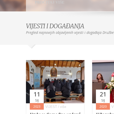
PROČITAJ VIŠE
VIJESTI I DOGAĐANJA
Pregled najnovijih objavljenih vijesti i događaja Druž
11
21
SIJ
SIJ
2023
2020
VIJEST
/ više
V